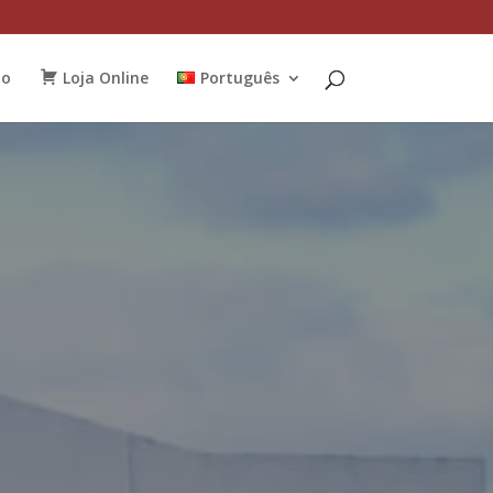
to
Loja Online
Português