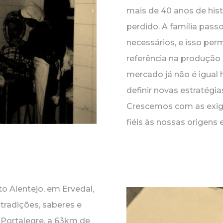
mais de 40 anos de hist
perdido. A família pass
necessários, e isso per
referência na produção 
mercado já não é igual 
definir novas estratégi
Crescemos com as exig
fiéis às nossas origens e
o Alentejo, em Ervedal,
tradições, saberes e
 Portalegre, a 63km de