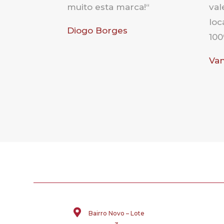
muito esta marca!
“
val
loc
Diogo Borges
10
Va

Bairro Novo – Lote