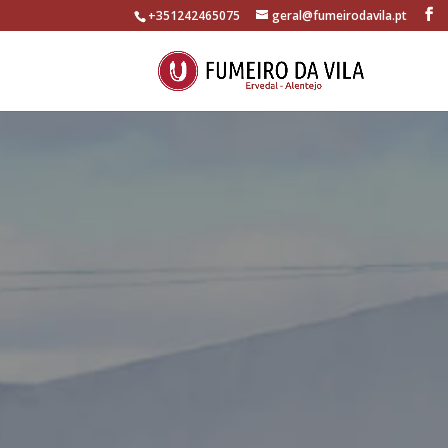
+351242465075
geral@fumeirodavila.pt