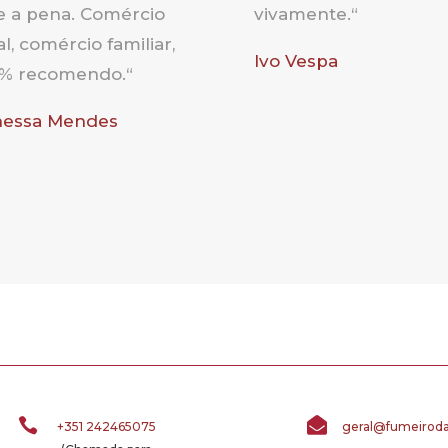
e a pena. Comércio
vivamente
.
“
al, comércio familiar,
Ivo Vespa
0% recomendo.
“
nessa Mendes


+351 242465075
geral@fumeirodav