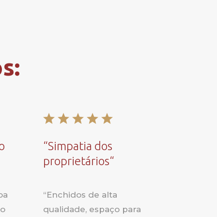
s:
o
“
Simpatia dos
proprietários
“
oa
“
Enchidos de alta
do
qualidade, espaço para