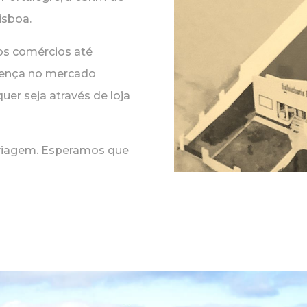
isboa.
os comércios até
esença no mercado
quer seja através de loja
viagem. Esperamos que