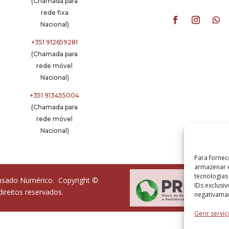
(Chamada para
rede fixa
Nacional)
+351 912659281
(Chamada para
rede móvel
Nacional)
+351 913455004
(Chamada para
rede móvel
Nacional)
Para fornec
armazenar e
tecnologia
ensado Numérico. Copyright ©
IDs exclusi
reitos reservados.
negativaman
Gerir serviç