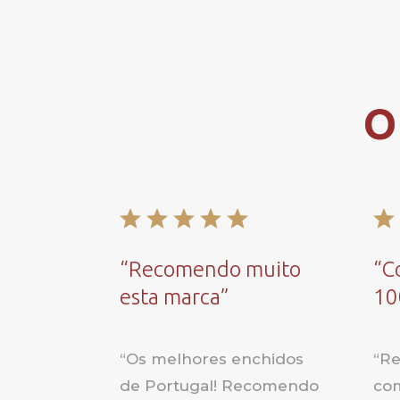
O
“
Recomendo muito
“
C
esta marca
”
10
“
Os melhores enchidos
“
Re
de Portugal! Recomendo
com