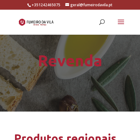
+351242465075
geral@fumeirodavila.pt
Revenda
Produtos regionais