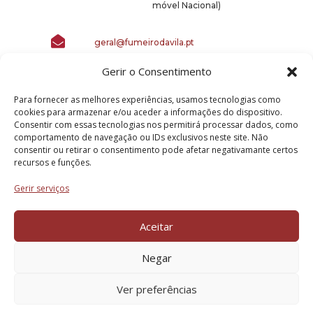
móvel Nacional)

geral@fumeirodavila.pt
Gerir o Consentimento
Para fornecer as melhores experiências, usamos tecnologias como
cookies para armazenar e/ou aceder a informações do dispositivo.
Consentir com essas tecnologias nos permitirá processar dados, como
comportamento de navegação ou IDs exclusivos neste site. Não
consentir ou retirar o consentimento pode afetar negativamante certos
recursos e funções.
Gerir serviços
Projeto Acelerar 2030, desenvolvido por Condensado
Numérico. Copyright © FUMEIRO DA VILA – 2025.
Aceitar
Todos os direitos reservados.
Negar
Ver preferências