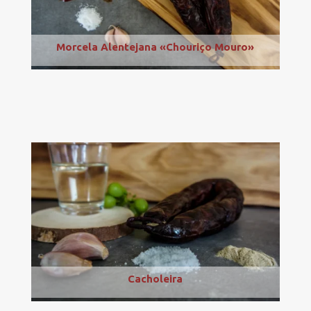
Morcela Alentejana «Chouriço Mouro»
Cacholeira