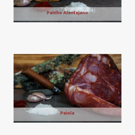
Painho Alentejano
Paiola