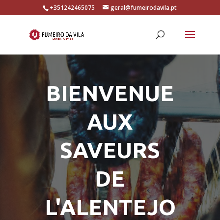
+351242465075
geral@fumeirodavila.pt
BIENVENUE
AUX
SAVEURS
DE
L'ALENTEJO