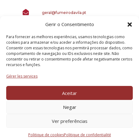

geral@fumeirodavila.pt
Gerir o Consentimento
Para fornecer as melhores experiências, usamos tecnologias como
cookies para armazenar e/ou aceder a informações do dispositivo.
Consentir com essas tecnologias nos permitirá processar dados, como
comportamento de navegação ou IDs exclusivos neste site. Não
consentir ou retirar o consentimento pode afetar negativamante certos
recursos e funções.
Gérer les services
Projeto Acelerar 2030, desenvolvido por Condensado
Numérico. Copyright © FUMEIRO DA VILA – 2025.
Aceitar
Todos os direitos reservados.
Negar
Ver preferências
Politique de cookies
Politique de confidentialité